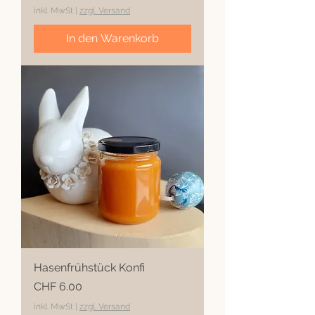
inkl. MwSt
|
zzgl. Versand
In den Warenkorb
Hasenfrühstück Konfi
Preis
CHF 6.00
inkl. MwSt
|
zzgl. Versand