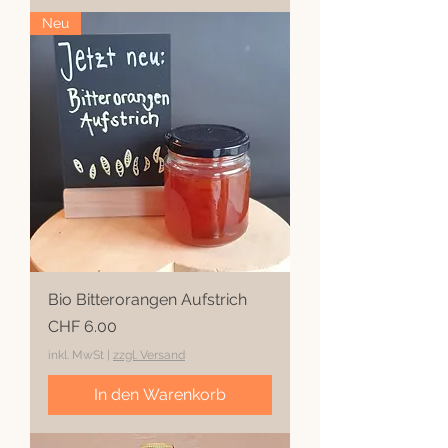
Neu
Bio Bitterorangen Aufstrich
Preis
CHF 6.00
inkl. MwSt
|
zzgl. Versand
In den Warenkorb