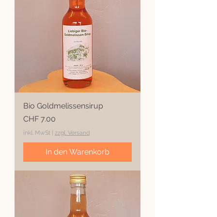
Bio Goldmelissensirup
Preis
CHF 7.00
inkl. MwSt
|
zzgl. Versand
In den Warenkorb