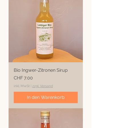
Bio Ingwer-Zitronen Sirup
Preis
CHF 7.00
inkl. MwSt
|
zzgl. Versand
In den Warenkorb