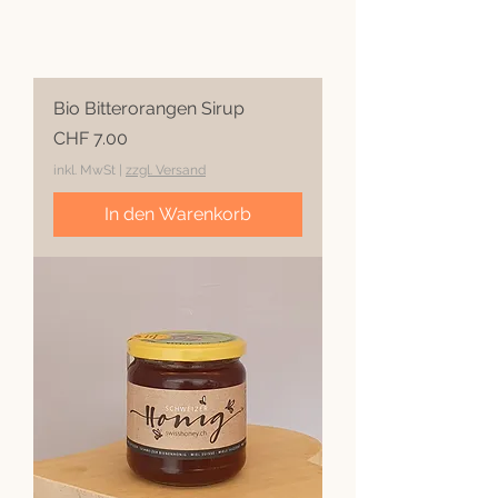
Bio Bitterorangen Sirup
Preis
CHF 7.00
inkl. MwSt
|
zzgl. Versand
In den Warenkorb