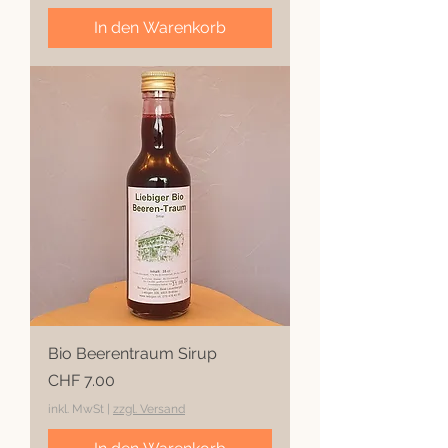
In den Warenkorb
Bio Beerentraum Sirup
Preis
CHF 7.00
inkl. MwSt
|
zzgl. Versand