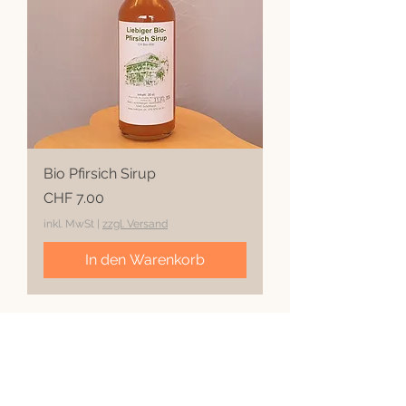
Bio Pfirsich Sirup
Preis
CHF 7.00
inkl. MwSt
|
zzgl. Versand
In den Warenkorb