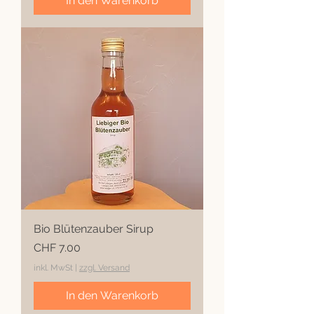
In den Warenkorb
Bio Blütenzauber Sirup
Preis
CHF 7.00
inkl. MwSt
|
zzgl. Versand
In den Warenkorb