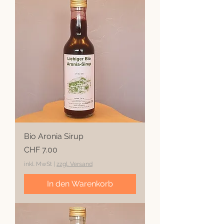
Bio Aronia Sirup
Preis
CHF 7.00
inkl. MwSt
|
zzgl. Versand
In den Warenkorb