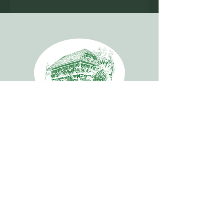
Biohof Liebigen
Brittnau
Liebigen 306
4805 Brittnau
Kontakt